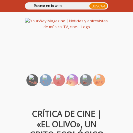
YourWay Magazine | Noticias
y entrevistas de música, TV,
cine…
CRÍTICA DE CINE |
«EL OLIVO», UN