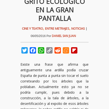
GRITO ECOLÓGICO
EN LA GRAN
PANTALLA
,
,
CINE Y TEATRO
ENTRE METRAJES
NOTICIAS
|
DANIEL SAN JUAN
06/05/2016
Por
Twitter
Facebook
WhatsApp
Copy
Reddit
Meneame
Flipboard
Link
Existe una frase que afirma que
antiguamente una ardilla podía cruzar
España de punta a punta sin tocar el suelo
correteando por los árboles que la
poblaban. Actualmente esto ya no se
podría cumplir, pues debido a la
construcción, a la tala de árboles, a la
desertificación y al expolio de esos árboles