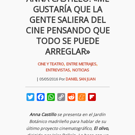
GUSTARÍA QUE LA
GENTE SALIERA DEL
CINE PENSANDO QUE
TODO SE PUEDE
ARREGLAR»
,
,
CINE Y TEATRO
ENTRE METRAJES
,
ENTREVISTAS
NOTICIAS
|
DANIEL SAN JUAN
05/05/2016
Por
Twitter
Facebook
WhatsApp
Copy
Reddit
Meneame
Flipboard
Link
Anna Castillo
se presenta en el Jardín
Botánico madrileño para hablar de su
último proyecto cinematográfico,
El olivo,