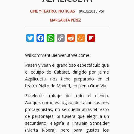
,
CINE Y TEATRO
NOTICIAS
|
06/10/2015
Por
MARGARITA PÉREZ
Twitter
Facebook
WhatsApp
Copy
Reddit
Meneame
Flipboard
Link
Willkommen! Bienvenu! Welcome!
Pasen y vean el grandioso espectáculo que
el equipo de
Cabaret,
dirigido por Jaime
Azpilicueta, nos tiene preparado en el
teatro Rialto de Madrid, en plena Gran Vía.
Excelente trabajo de todo el elenco.
Aunque, como es lógico, destacan sus tres
protagonistas, no se queda atrás el resto
de personajes. Si tuviera que elegir a un
secundario, elegiría a Fraulein Schneider
(Marta Ribera), pero para gustos los