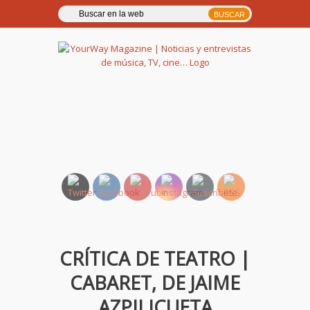
YourWay Magazine | Noticias
y entrevistas de música, TV,
cine…
CRÍTICA DE TEATRO |
CABARET, DE JAIME
AZPILICUETA