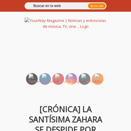
YourWay Magazine | Noticias
y entrevistas de música, TV,
cine…
[CRÓNICA] LA
SANTÍSIMA ZAHARA
SE DESPIDE POR