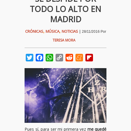
TODO LO ALTO EN
MADRID
,
,
CRÓNICAS
MÚSICA
NOTICIAS
|
28/11/2016
Por
TERESA MORA
Twitter
Facebook
WhatsApp
Copy
Reddit
Meneame
Flipboard
Link
Pues sí, para ser mi primera vez
me quedé