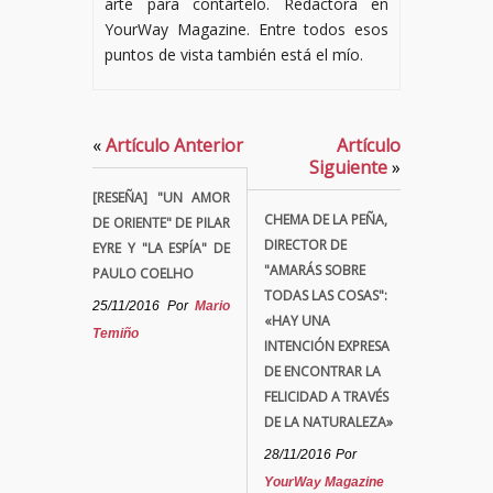
arte para contártelo. Redactora en
YourWay Magazine. Entre todos esos
puntos de vista también está el mío.
«
Artículo Anterior
Artículo
Siguiente
»
[RESEÑA] "UN AMOR
CHEMA DE LA PEÑA,
DE ORIENTE" DE PILAR
DIRECTOR DE
EYRE Y "LA ESPÍA" DE
"AMARÁS SOBRE
PAULO COELHO
TODAS LAS COSAS":
25/11/2016
Por
Mario
«HAY UNA
Temiño
INTENCIÓN EXPRESA
DE ENCONTRAR LA
FELICIDAD A TRAVÉS
DE LA NATURALEZA»
28/11/2016
Por
YourWay Magazine