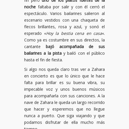
fin pero
uno de los platos fuertes de la
noche
faltaba por salir y con él cerró el
espectáculo. Varios bailarines salieron al
escenario vestidos con una chaqueta de
flecos brillantes, rosa y azul, y sonó el
esperado «
Hoy la bestia cena en casa
«.
Como ya es costumbre en sus directos, la
cantante
bajó acompañada de sus
bailarines a la pista
y bailó con el público
hasta el fin de fiesta.
Si algo nos queda claro tras ver a Zahara
en concierto es que lo único que le hace
falta para brillar es su buena vibra, su
impecable voz y unos buenos músicos
para acompañarla con sus canciones. A la
nave de Zahara le queda un largo recorrido
que hacer y esperemos que no llegue
nunca a puerto. Que siga viajando y que
podamos disfrutar de ella mucho más
tiempo.