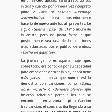
en un sincero abrazo. Zahara recordó sus
inicios y cuando por primera vez interpretó
junto a
Love of Lesbian
«
Domingo
astromántico
» para posteriormente
hacerlo de nuevo ante los allí presentes. Le
siguió «
Guerra y paz
«, del último álbum de
la artista, pero no podía faltar la que
posiblemente sea una de las canciones
más aclamadas por el público de ambos,
«
Lucha de gigantes
«.
La jinense ya no es aquella mujer que,
sobre todo, era conocida por su capacidad
para emocionar y erizar la piel, ahora tiene
más ganas de bailar que nunca. Así lo
demostró con canciones como «
Caída
libre
«, «
Crash
» o «
Bandera blanca
» que
hicieron saltar sin parar a los que se
encontraban en la zona de pista. Canción
tras canción, el concierto iba llegando a su