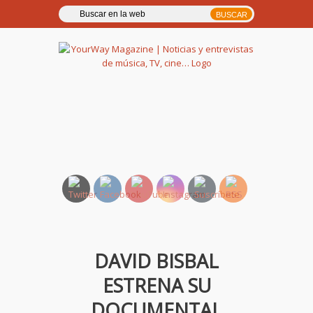
YourWay Magazine | Noticias
y entrevistas de música, TV,
cine…
DAVID BISBAL
ESTRENA SU
DOCUMENTAL