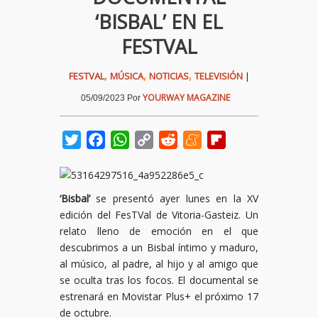
‘BISBAL’ EN EL
FESTVAL
,
,
,
FESTVAL
MÚSICA
NOTICIAS
TELEVISIÓN
|
YOURWAY MAGAZINE
05/09/2023
Por
Twitter
Facebook
WhatsApp
Copy
Reddit
Meneame
Flipboard
Link
‘Bisbal’
se presentó ayer lunes en la XV
edición del FesTVal de Vitoria-Gasteiz. Un
relato lleno de emoción en el que
descubrimos a un Bisbal íntimo y maduro,
al músico, al padre, al hijo y al amigo que
se oculta tras los focos. El documental se
estrenará en Movistar Plus+ el próximo 17
de octubre.