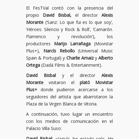
El FesTVal contó con la presencia del
propio
David Bisbal,
el director
Alexis
Morante
(‘Sanz: Lo que fui es lo que soy’,
‘Héroes: Silencio y Rock & Roll’, ‘Camarón.
Flamenco y revolución’), los
productores
Marijo Larrañaga
(Movistar
Plus+),
Narcís Rebollo
(Universal Music
Spain & Portugal) y
Charlie Arnaiz
y
Alberto
Ortega
(Dadá Films & Entertainment).
David Bisbal
y el director
Alexis
Morante
visitaron el
plató Movistar
Plus+
donde pudieron acercarse a los
seguidores del artista que abarrotaron la
Plaza de la Virgen Blanca de Vitoria.
A continuación, tuvo lugar un encuentro
con los medios de comunicación en el
Palacio Villa Suso:
David Bisbal:
«Jamás he estado solo. He