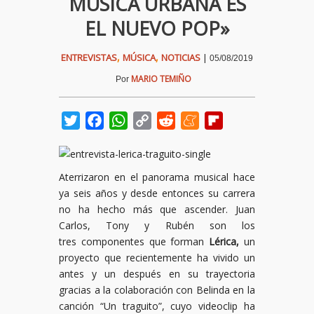
MÚSICA URBANA ES
EL NUEVO POP»
,
,
ENTREVISTAS
MÚSICA
NOTICIAS
|
05/08/2019
MARIO TEMIÑO
Por
Twitter
Facebook
WhatsApp
Copy
Reddit
Meneame
Flipboard
Link
Aterrizaron en el panorama musical hace
ya seis años y desde entonces su carrera
no ha hecho más que ascender. Juan
Carlos, Tony y Rubén son los
tres componentes que forman
Lérica,
un
proyecto que recientemente ha vivido un
antes y un después en su trayectoria
gracias a la colaboración con Belinda en la
canción “Un traguito”, cuyo videoclip ha