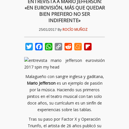
ENTREVISTA A MARIO JEFFERSON:
«EN EUROVISIÓN, MÁS QUE QUEDAR
BIEN PREFIERO NO SER
INDIFERENTE»
ROCÍO MUÑOZ
25/01/2017
By
Twitter
Facebook
WhatsApp
Copy
Reddit
Meneame
Flipboard
Link
Malagueño con sangre inglesa y gaditana,
Mario Jefferson
es un ejemplo de pasión
por la música. Haciendo sus primeros
pinitos en el teatro musical con tan solo
doce años, su currículum es un sinfín de
experiencias sobre las tablas.
Tras su paso por Factor X y Operación
Triunfo, el artista de 26 años publicó su