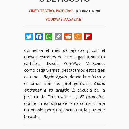
,
CINE Y TEATRO
NOTICIAS
|
01/08/2014
Por
YOURWAY MAGAZINE
Twitter
Facebook
WhatsApp
Copy
Reddit
Meneame
Flipboard
Link
Comienza el mes de agosto y con él
nuevos estrenos de cine llegan a nuestra
cartelera. Desde YourWay Magazine,
como cada viernes, destacamos estos tres
estrenos:
Begin Again
, donde la música y
el amor son los protagonistas;
Cómo
entrenar a tu dragón 2
, secuela de la
película de Dreamworks, y
El protector
,
donde un ex policía se retira con su hija a
un pueblo pero no encuentra la paz que
buscaba.