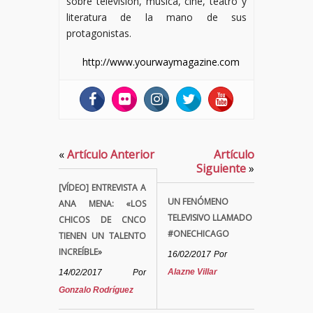
sobre televisión, música, cine, teatro y
literatura de la mano de sus
protagonistas.
http://www.yourwaymagazine.com
«
Artículo Anterior
Artículo
Siguiente
»
[VÍDEO] ENTREVISTA A
UN FENÓMENO
ANA MENA: «LOS
TELEVISIVO LLAMADO
CHICOS DE CNCO
#ONECHICAGO
TIENEN UN TALENTO
INCREÍBLE»
16/02/2017
Por
Alazne Villar
14/02/2017
Por
Gonzalo Rodríguez