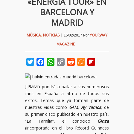
«ENERGÍA TOUR» EN
BARCELONA Y
MADRID
,
MÚSICA
NOTICIAS
|
YOURWAY
15/02/2017
Por
MAGAZINE
Twitter
Facebook
WhatsApp
Copy
Reddit
Meneame
Flipboard
Link
J Balvin
pondrá a bailar a sus numerosos
fans en España a ritmo de todos sus
éxitos. Temas que ya forman parte de
nuestras vidas como
6AM
,
Ay Vamos
,
de
su primer disco publicado en nuestro país,
“La Familia”, el conocido
Ginza
(incorporada en el libro Récord Guinness