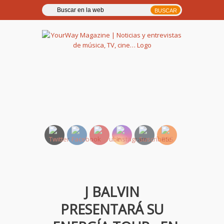
YourWay Magazine | Noticias
y entrevistas de música, TV,
cine…
J BALVIN
PRESENTARÁ SU