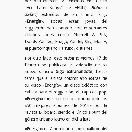
por permanecer 22 semanas en la lista
“Hot Latin Songs” de EEUU),
Bobo
o
Safari
,
extraídos de su último largo
«
Energía»
. Todas estas joyas del
reggaetón han contado con importantes
colaboraciones como Pharrell & BIA,
Daddy Yankee, Fuego, Yandel, Sky, Mosty,
el puertorriqueño Farruko, o Juanes.
Por otro lado, este próximo viernes
17 de
febrero
se publicará el videoclip de su
nuevo sencillo
Sigo extrañándote
, tercer
tema que el artista colombiano extrae de
su disco «
Energía»
, un disco ecléctico con
cabida para el reggaetón, el trap o el pop.
«
Energía»
fue reconocido como uno de los
«50 mejores álbumes de 2016» por la
revista Billboard, siendo el único álbum del
género urbano latino en dicha lista.
«Energía» está nominado como
«álbum del