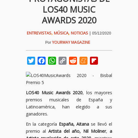
LOS40 MUSIC
AWARDS 2020
,
,
ENTREVISTAS
MÚSICA
NOTICIAS
|
05/12/2020
YOURWAY MAGAZINE
Por
Twitter
Facebook
WhatsApp
Copy
Reddit
Meneame
Flipboard
Link
LOS40 Music Awards 2020
, los mayores
premios musicales de España y
Latinoamérica, han elegido a sus
ganadores.
En la categoría
España, Aitana
se llevó el
premio al
Artista del año, Nil Moliner
,
a