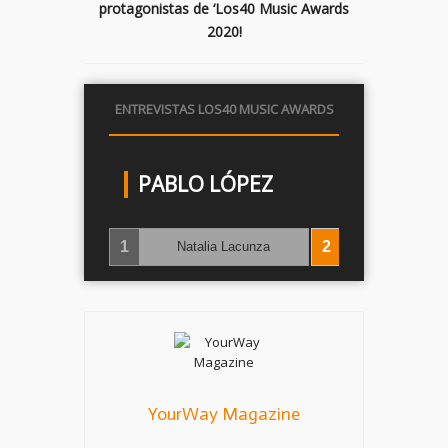
protagonistas de ‘Los40 Music Awards
2020!
ENTREVISTAS LOS40 MUSIC AWARDS
PABLO LÓPEZ
‹
›
1
2
Natalia Lacunza
Pablo Ló
YourWay Magazine