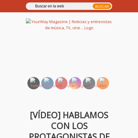
YourWay Magazine | Noticias
y entrevistas de música, TV,
cine…
[VÍDEO] HABLAMOS
CON LOS
PROTAGONISTAS DE