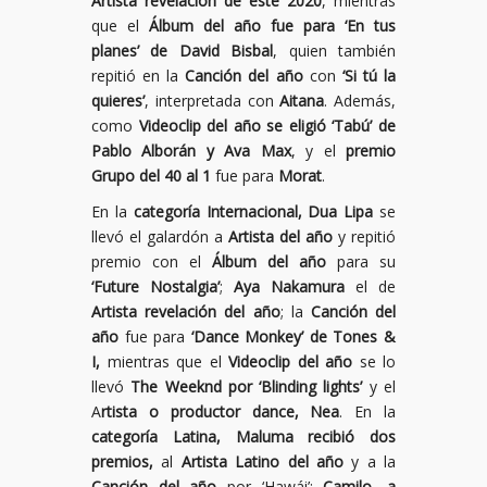
Artista revelación de este 2020
, mientras
que el
Álbum del año fue para ‘En tus
planes’ de David Bisbal
, quien también
repitió en la
Canción del año
con
‘Si tú la
quieres’
, interpretada con
Aitana
. Además,
como
Videoclip del año se eligió ‘Tabú’ de
Pablo Alborán y Ava Max
, y el
premio
Grupo del 40 al 1
fue para
Morat
.
En la
categoría Internacional, Dua Lipa
se
llevó el galardón a
Artista del año
y repitió
premio con el
Álbum del año
para su
‘Future Nostalgia’
;
Aya Nakamura
el de
Artista revelación del año
; la
Canción del
año
fue para
‘Dance Monkey’ de Tones &
I,
mientras que el
Videoclip del año
se lo
llevó
The Weeknd por ‘Blinding lights’
y el
A
rtista o productor dance, Nea
. En la
categoría Latina, Maluma recibió dos
premios,
al
Artista Latino del año
y a la
Canción del año
por ‘Hawái’;
Camilo, a