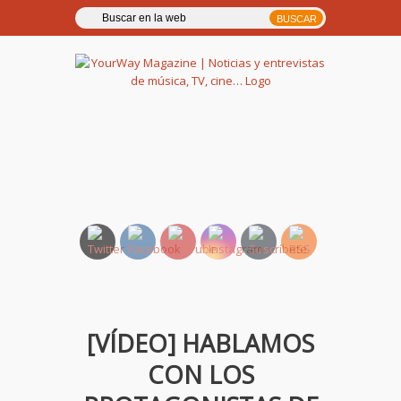
YourWay Magazine | Noticias
y entrevistas de música, TV,
cine…
[VÍDEO] HABLAMOS
CON LOS