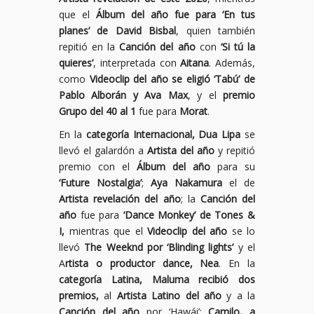
que el
Álbum del año fue para ‘En tus
planes’ de David Bisbal
, quien también
repitió en la
Canción del año
con
‘Si tú la
quieres’
, interpretada con
Aitana
. Además,
como
Videoclip del año se eligió ‘Tabú’ de
Pablo Alborán y Ava Max
, y el
premio
Grupo del 40 al 1
fue para
Morat
.
En la
categoría Internacional, Dua Lipa
se
llevó el galardón a
Artista del año
y repitió
premio con el
Álbum del año
para su
‘Future Nostalgia’
;
Aya Nakamura
el de
Artista revelación del año
; la
Canción del
año
fue para
‘Dance Monkey’ de Tones &
I,
mientras que el
Videoclip del año
se lo
llevó
The Weeknd por ‘Blinding lights’
y el
A
rtista o productor dance, Nea
. En la
categoría Latina, Maluma recibió dos
premios,
al
Artista Latino del año
y a la
Canción del año
por ‘Hawái’;
Camilo, a