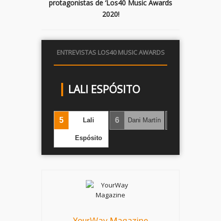
protagonistas de ‘Los40 Music Awards
2020!
ENTREVISTAS LOS40 MUSIC AWARDS
LALI ESPÓSITO
4
5
6
7
Camilo
Lali
Dani Martín
Dulceida
‹
›
Espósito
YourWay Magazine