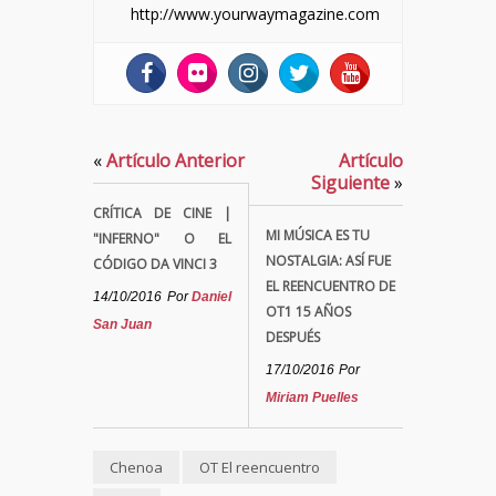
http://www.yourwaymagazine.com
«
Artículo Anterior
Artículo
Siguiente
»
CRÍTICA DE CINE |
MI MÚSICA ES TU
"INFERNO" O EL
NOSTALGIA: ASÍ FUE
CÓDIGO DA VINCI 3
EL REENCUENTRO DE
14/10/2016
Por
Daniel
OT1 15 AÑOS
San Juan
DESPUÉS
17/10/2016
Por
Miriam Puelles
Chenoa
OT El reencuentro