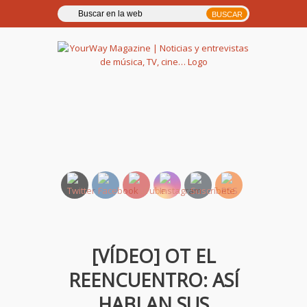
YourWay Magazine | Noticias
y entrevistas de música, TV,
cine…
[VÍDEO] OT EL
REENCUENTRO: ASÍ
HABLAN SUS