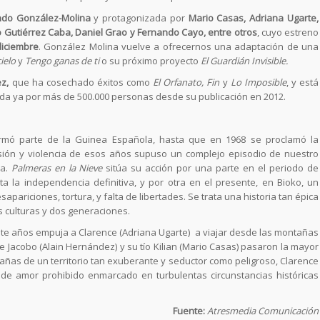
ndo González-Molina
y protagonizada por
Mario Casas, Adriana Ugarte,
 Gutiérrez Caba, Daniel Grao y Fernando Cayo, entre otros
, cuyo estreno
diciembre
. González Molina vuelve a ofrecernos una adaptación de una
ielo
y
Tengo ganas de ti
o su próximo proyecto
El Guardián Invisible.
z,
que ha cosechado éxitos como
El Orfanato, Fin
y
Lo Imposible
, y está
eída ya por más de 500.000 personas desde su publicación en 2012.
ormó parte de la Guinea Española, hasta que en 1968 se proclamó la
sión y violencia de esos años supuso un complejo episodio de nuestro
la.
Palmeras en la Nieve
sitúa su acción por una parte en el periodo de
ta la independencia definitiva, y por otra en el presente, en Bioko, un
sapariciones, tortura, y falta de libertades. Se trata una historia tan épica
s culturas y dos generaciones.
nte años empuja a Clarence (Adriana Ugarte) a viajar desde las montañas
re Jacobo (Alain Hernández) y su tío Kilian (Mario Casas) pasaron la mayor
rañas de un territorio tan exuberante y seductor como peligroso, Clarence
a de amor prohibido enmarcado en turbulentas circunstancias históricas
Fuente:
Atresmedia Comunicación