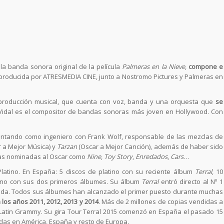
 la banda sonora original de la película
Palmeras en la Nieve
,
compone e
producida por ATRESMEDIA CINE, junto a Nostromo Pictures y Palmeras en
producción musical, que cuenta con voz, banda y una orquesta que
se
 Vidal es el compositor de bandas sonoras más joven en Hollywood. Con
ontando como ingeniero con Frank Wolf, responsable de las mezclas de
 a Mejor Música) y
Tarzan
(Oscar a Mejor Canción), además de haber sido
las nominadas al Oscar como
Nine
,
Toy Story
,
Enredados
,
Cars
…
latino. En España: 5 discos de platino con su reciente álbum
Terral
, 10
tino con sus dos primeros álbumes. Su álbum
Terral
entró directo al Nº 1
ida. Todos sus álbumes han alcanzado el primer puesto durante muchas
los años 2011, 2012, 2013 y 2014
. Más de 2 millones de copias vendidas a
 Latin Grammy. Su gira Tour Terral 2015 comenzó en España el pasado 15
das en América, España y resto de Europa.