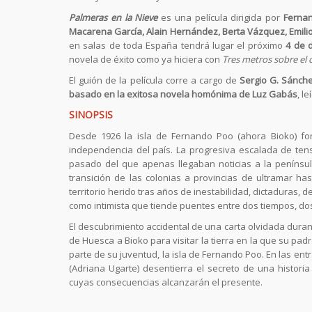
Palmeras en la Nieve
es una película dirigida por
Ferna
Macarena García, Alain Hernández, Berta Vázquez, Emilio
en salas de toda España tendrá lugar el próximo
4 de 
novela de éxito como ya hiciera con
Tres metros sobre el c
El guión de la película corre a cargo de
Sergio G. Sánche
basado en la exitosa novela homónima de Luz Gabás
, l
SINOPSIS
Desde 1926 la isla de Fernando Poo (ahora Bioko) f
independencia del país. La progresiva escalada de ten
pasado del que apenas llegaban noticias a la penínsu
transición de las colonias a provincias de ultramar has
territorio herido tras años de inestabilidad, dictaduras, de
como intimista que tiende puentes entre dos tiempos, do
El descubrimiento accidental de una carta olvidada dura
de Huesca a Bioko para visitar la tierra en la que su pad
parte de su juventud, la isla de Fernando Poo. En las ent
(Adriana Ugarte) desentierra el secreto de una histori
cuyas consecuencias alcanzarán el presente.