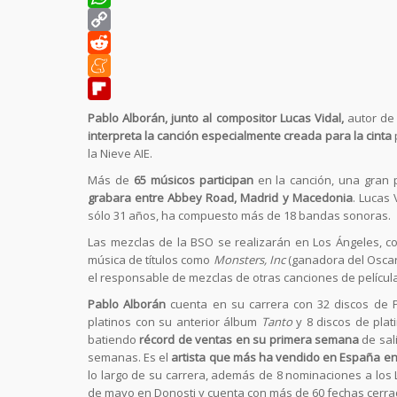
WhatsApp
Copy
Link
Reddit
Meneame
Flipboard
Pablo Alborán, junto al compositor Lucas Vidal,
autor de
interpreta la canción especialmente creada para la cinta
la Nieve AIE.
Más de
65 músicos participan
en la canción, una gran 
grabara entre Abbey Road, Madrid y Macedonia
. Lucas
sólo 31 años, ha compuesto más de 18 bandas sonoras.
Las mezclas de la BSO se realizarán en Los Ángeles, c
música de títulos como
Monsters, Inc
(ganadora del Oscar
el responsable de mezclas de otras canciones de pelícu
Pablo Alborán
cuenta en su carrera con 32 discos de P
platinos con su anterior álbum
Tanto
y 8 discos de pla
batiendo
récord de ventas en su primera semana
de sal
semanas. Es el
artista que más ha vendido en España en 
lo largo de su carrera, además de 8 nominaciones a los
de mayo en Donosti y cuenta con más de 60 fechas cerra