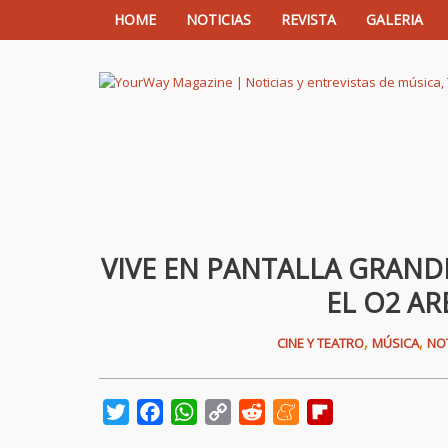
HOME
NOTICIAS
REVISTA
GALERIA
YourWay Magazine | Noticias y entrev
VIVE EN PANTALLA GRAND
EL O2 A
,
,
CINE Y TEATRO
MÚSICA
NOT
Twitter
Facebook
WhatsApp
Copy
Reddit
Meneame
Flipboard
Link