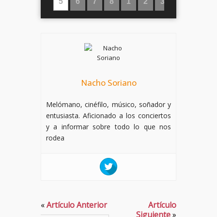
‹
›
4
5
6
7
8
1
2
3
Nacho Soriano
Melómano, cinéfilo, músico, soñador y
entusiasta. Aficionado a los conciertos
y a informar sobre todo lo que nos
rodea
«
Artículo Anterior
Artículo
Siguiente
»