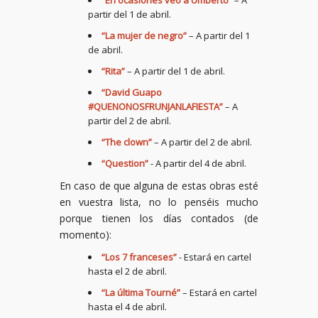
“En ocasiones veo a Umberto”
– A
partir del 1 de abril.
“La mujer de negro”
– A partir del 1
de abril.
“Rita”
– A partir del 1 de abril.
“David Guapo
#QUENONOSFRUNJANLAFIESTA”
– A
partir del 2 de abril.
“The clown”
– A partir del 2 de abril.
“Question”
- A partir del 4 de abril.
En caso de que alguna de estas obras esté
en vuestra lista, no lo penséis mucho
porque tienen los días contados (de
momento):
“Los 7 franceses”
- Estará en cartel
hasta el 2 de abril.
“La última Tourné”
– Estará en cartel
hasta el 4 de abril.