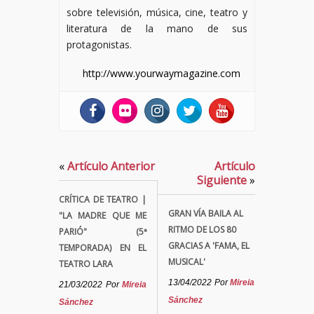
sobre televisión, música, cine, teatro y
literatura de la mano de sus
protagonistas.
http://www.yourwaymagazine.com
«
Artículo Anterior
Artículo
Siguiente
»
CRÍTICA DE TEATRO |
GRAN VÍA BAILA AL
"LA MADRE QUE ME
RITMO DE LOS 80
PARIÓ" (5ª
GRACIAS A 'FAMA, EL
TEMPORADA) EN EL
MUSICAL'
TEATRO LARA
13/04/2022
Por
Mireia
21/03/2022
Por
Mireia
Sánchez
Sánchez