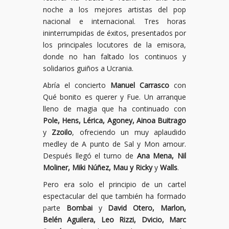
noche a los mejores artistas del pop
nacional e internacional. Tres horas
ininterrumpidas de éxitos, presentados por
los principales locutores de la emisora,
donde no han faltado los continuos y
solidarios guiños a Ucrania.
Abría el concierto
Manuel Carrasco
con
Qué bonito es querer y Fue. Un arranque
lleno de magia que ha continuado con
Pole, Hens, Lérica, Agoney, Ainoa Buitrago
y
Zzoilo
, ofreciendo un muy aplaudido
medley de A punto de Sal y Mon amour.
Después llegó el turno de
Ana Mena, Nil
Moliner, Miki Núñez, Mau y Ricky
y
Walls
.
Pero era solo el principio de un cartel
espectacular del que también ha formado
parte
Bombai
y
David Otero, Marlon,
Belén Aguilera, Leo Rizzi, Dvicio, Marc