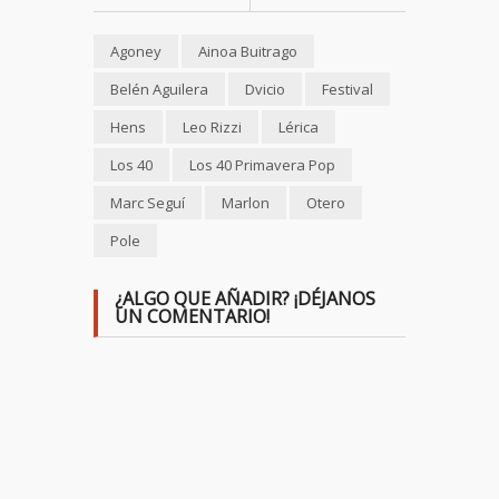
Agoney
Ainoa Buitrago
Belén Aguilera
Dvicio
Festival
Hens
Leo Rizzi
Lérica
Los 40
Los 40 Primavera Pop
Marc Seguí
Marlon
Otero
Pole
¿ALGO QUE AÑADIR? ¡DÉJANOS
UN COMENTARIO!