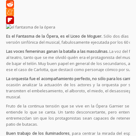
Copy
Link
Reddit
Meneame
Flipboard
Es el Fantasma de la Ópera, es el Liceo de Moguer.
Sólo dos días han
versión sinfónica del musical, fabulosamente ejecutada por los 60 ca
Las voces femeninas ganan la batalla a las masculinas.
La voz del fan
al teatro, tanto que se me olvidó quién era el protagonista del musica
de bajar el telón. Muy buen papel en general de los secundarios, au
ese el caso de Carlotta, que destacó como personaje cómico por sus p
La orquesta fue el acompañamiento perfecto, no sólo para los cantante
ocasión analizar la actuación de los actores y la orquesta por sep
transmiten el embelesamiento, el alboroto, el miedo, el desasosiego 
musical.
Fruto de la continua tensión que se vive en la Ópera Garnier se 
entiende lo que se canta. Un tanto desconcertante, pero entendi
entremezclan sin que los protagonistas sean capaces de retenerlos, 
patio de butacas.
Buen trabajo de los iluminadores
, para centrar la mirada del espect